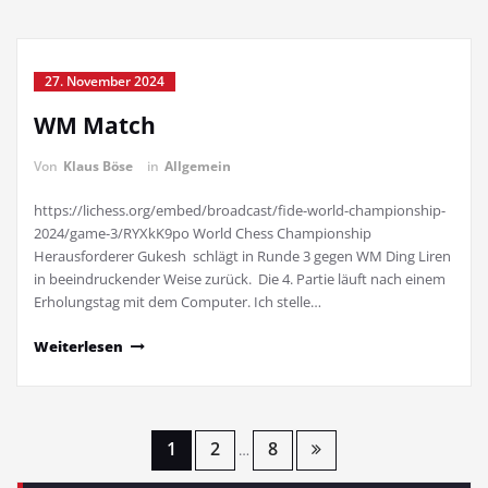
27. November 2024
WM Match
Von
Klaus Böse
in
Allgemein
https://lichess.org/embed/broadcast/fide-world-championship-
2024/game-3/RYXkK9po World Chess Championship
Herausforderer Gukesh schlägt in Runde 3 gegen WM Ding Liren
in beeindruckender Weise zurück. Die 4. Partie läuft nach einem
Erholungstag mit dem Computer. Ich stelle…
Weiterlesen
Seitennummerierung
1
2
8
…