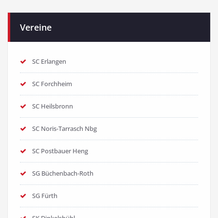
Vereine
SC Erlangen
SC Forchheim
SC Heilsbronn
SC Noris-Tarrasch Nbg
SC Postbauer Heng
SG Büchenbach-Roth
SG Fürth