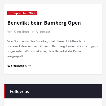
3. September 2025
Benedikt beim Bamberg Open
Von
Klaus Böse
in
Allgemein
Von Donnerstag bis Sonntag spielt Benedikt 9 Runden im
starken A-Turnier beim Open in Bamberg. Leider ist es nicht ganz
so gelaufen. Wichtig ist aber, dass Benedikt die Partien
ausgespielt…
Weiterlesen
Follow us