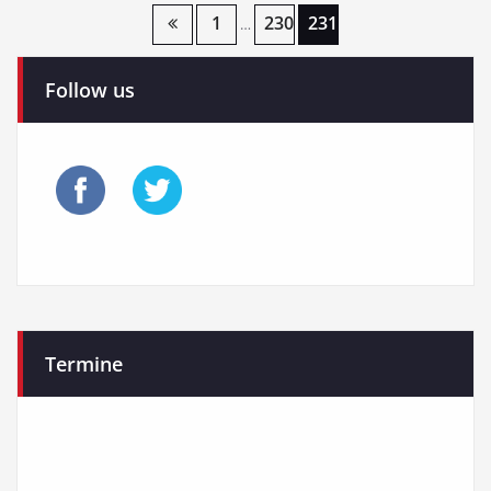
Seitennummerierung
1
230
231
…
der
Follow us
Beiträge
Termine