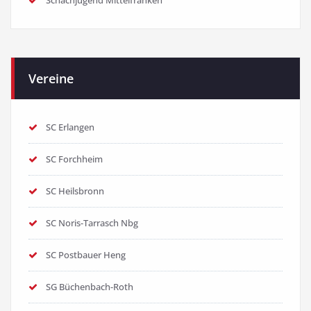
Schachjugend Mittelfranken
Vereine
SC Erlangen
SC Forchheim
SC Heilsbronn
SC Noris-Tarrasch Nbg
SC Postbauer Heng
SG Büchenbach-Roth