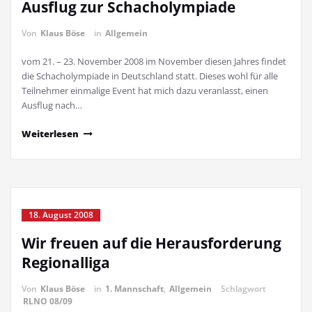
Ausflug zur Schacholympiade
Von
Klaus Böse
in
Allgemein
vom 21. – 23. November 2008 im November diesen Jahres findet
die Schacholympiade in Deutschland statt. Dieses wohl für alle
Teilnehmer einmalige Event hat mich dazu veranlasst, einen
Ausflug nach…
Weiterlesen
18. August 2008
Wir freuen auf die Herausforderung
Regionalliga
Von
Klaus Böse
in
1. Mannschaft
,
Allgemein
Schlagwort
RLNO 08/09