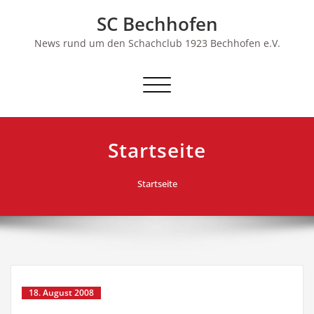
Skip
SC Bechhofen
to
content
News rund um den Schachclub 1923 Bechhofen e.V.
Schalte
Navigation
Startseite
Startseite
18. August 2008