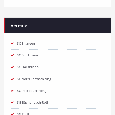
Vereine
SC Erlangen
SC Forchheim
SC Heilsbronn
SC Noris-Tarrasch Nbg
SC Postbauer Heng
SG Büchenbach-Roth
SG Fürth