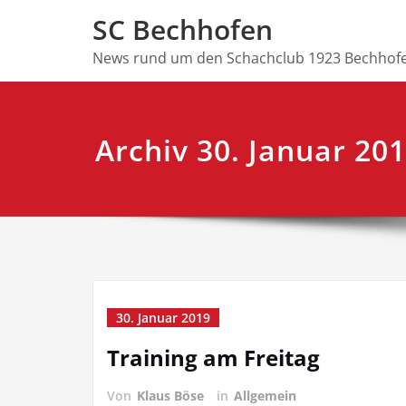
Skip
SC Bechhofen
to
content
News rund um den Schachclub 1923 Bechhofe
Archiv 30. Januar 20
30. Januar 2019
Training am Freitag
Von
Klaus Böse
in
Allgemein