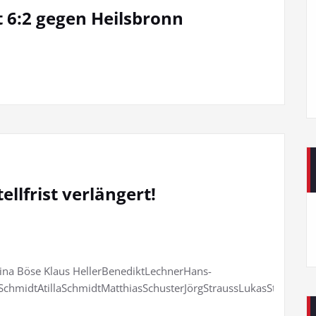
 6:2 gegen Heilsbronn
ellfrist verlängert!
ina Böse Klaus HellerBenediktLechnerHans-
hmidtAtillaSchmidtMatthiasSchusterJörgStraussLukasStrauss Seb