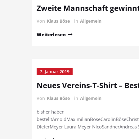
Zweite Mannschaft gewinnt
Von
Klaus Böse
in
Allgemein
Weiterlesen
7. Januar 2019
Neues Vereins-T-Shirt – Best
Von
Klaus Böse
in
Allgemein
bisher haben
bestelltArnoldMaximilianBöseCarolinBöseChrist
DieterMeyer Laura Meyer NicoSandnerAndreas Sc