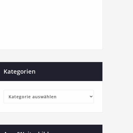
Kategorien
Kategorien
astian Szygiol Theo WißmüllerEliasZeller David