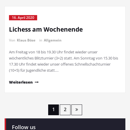
16. April 2020
Lichess am Wochenende
Von
Klaus Böse
in
Allgemein
Am Freitag von 18 bis 19.30 Uhr findet wieder unser
wöchentliches Blitzturnier (3+2) statt. Am Sonntag von 15.30 bis
17.30 Uhr findet wieder unser offenes Schnellschachturnier
(10+5) für Jugendliche statt.…
Weiterlesen
Seitennummerierung
1
2
der
Follow us