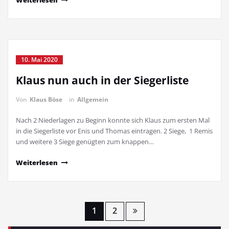
Weiterlesen
10. Mai 2020
Klaus nun auch in der Siegerliste
Von
Klaus Böse
in
Allgemein
Nach 2 Niederlagen zu Beginn konnte sich Klaus zum ersten Mal
in die Siegerliste vor Enis und Thomas eintragen. 2 Siege, 1 Remis
und weitere 3 Siege genügten zum knappen…
Weiterlesen
Seitennummerierung
1
2