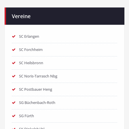
Vereine
SC Erlangen
SC Forchheim
SC Heilsbronn
SC Noris-Tarrasch Nbg
SC Postbauer Heng
SG Büchenbach-Roth
SG Fürth