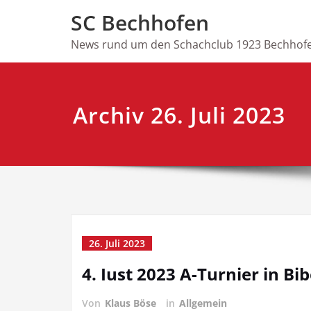
Skip
SC Bechhofen
to
content
News rund um den Schachclub 1923 Bechhofe
Archiv 26. Juli 2023
26. Juli 2023
4. Iust 2023 A-Turnier in Bi
Von
Klaus Böse
in
Allgemein