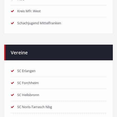
Kreis Mfr. West
Schachjugend Mittelfranken
Vereine
SC Erlangen
SC Forchheim
SC Heilsbronn
SC Noris-Tarrasch Nbg