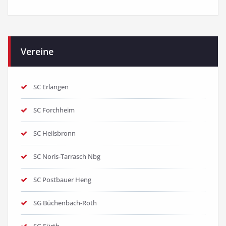
Vereine
SC Erlangen
SC Forchheim
SC Heilsbronn
SC Noris-Tarrasch Nbg
SC Postbauer Heng
SG Büchenbach-Roth