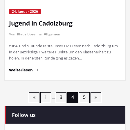
24. Januar 2026
Jugend in Cadolzburg
Von
Klaus Böse
in
Allgemein
zur 4. und 5. Runde reiste unser U20 Team nach Cadolzburg um
in der Bezirksliga 1 weitere Punkte um den Klassenerhalt zu
holen. In der ersten Runde ging es gegen…
Weiterlesen
Seitennummerierung
1
3
4
5
…
der
Follow us
Beiträge