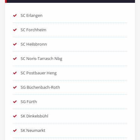
SC Erlangen
SC Forchheim
SC Heilsbronn
SC Noris-Tarrasch Nbg
SC Postbauer Heng
SG Büchenbach-Roth
SG Fürth
SK Dinkelsbühl
SK Neumarkt