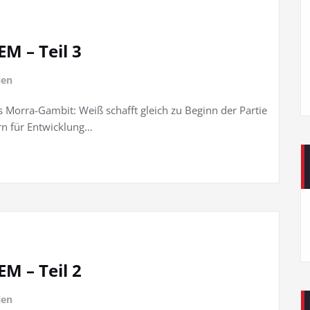
M – Teil 3
ien
s Morra-Gambit: Weiß schafft gleich zu Beginn der Partie
rn für Entwicklung…
M – Teil 2
ien