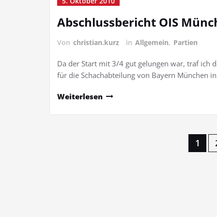
5. Oktober 2010
Abschlussbericht OIS Münc
Von
christian.kurz
in
Allgemein
,
Partien
Da der Start mit 3/4 gut gelungen war, traf ic
für die Schachabteilung von Bayern München in
Weiterlesen
Seitennummerierung
1
der
Beiträge