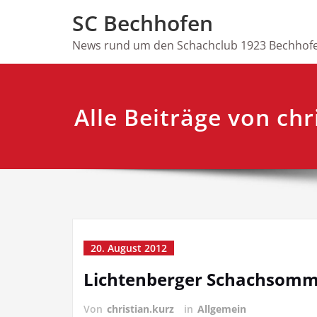
Skip
SC Bechhofen
to
content
News rund um den Schachclub 1923 Bechhofe
Alle Beiträge von chr
20. August 2012
Lichtenberger Schachsomm
Von
christian.kurz
in
Allgemein