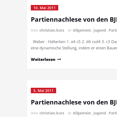
10. Mai 2011
Partiennachlese von den BJE
Von
christian.kurz
in
Allgemein
,
Jugend
,
Part
Weber - Hälterlein 1. e4 c5 2. d4 cxd4 3. c3 Da
eine dynamische Stellung, indem er einen Baue
Weiterlesen
5. Mai 2011
Partiennachlese von den BJE
Von
christian.kurz
in
Allgemein
,
Jugend
,
Part