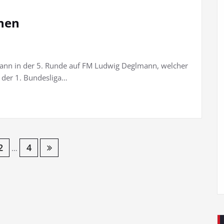
hen
h dann in der 5. Runde auf FM Ludwig Deglmann, welcher
 der 1. Bundesliga…
2
4
…