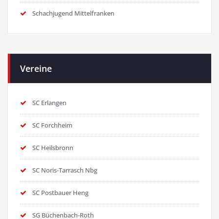
Schachjugend Mittelfranken
Vereine
SC Erlangen
SC Forchheim
SC Heilsbronn
SC Noris-Tarrasch Nbg
SC Postbauer Heng
SG Büchenbach-Roth