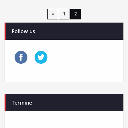
Seitennummerierung
1
2
der
Follow us
Beiträge
Termine