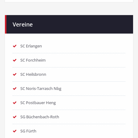
Vereine
SC Erlangen
SC Forchheim
SC Heilsbronn
SC Noris-Tarrasch Nbg
SC Postbauer Heng
SG Büchenbach-Roth
SG Fürth