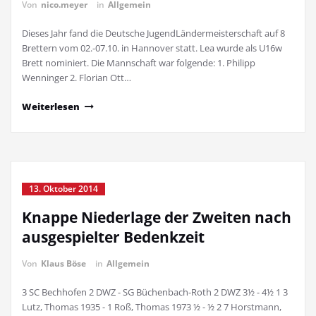
Von
nico.meyer
in
Allgemein
Dieses Jahr fand die Deutsche JugendLändermeisterschaft auf 8
Brettern vom 02.-07.10. in Hannover statt. Lea wurde als U16w
Brett nominiert. Die Mannschaft war folgende: 1. Philipp
Wenninger 2. Florian Ott…
Weiterlesen
13. Oktober 2014
Knappe Niederlage der Zweiten nach
ausgespielter Bedenkzeit
Von
Klaus Böse
in
Allgemein
3 SC Bechhofen 2 DWZ - SG Büchenbach-Roth 2 DWZ 3½ - 4½ 1 3
Lutz, Thomas 1935 - 1 Roß, Thomas 1973 ½ - ½ 2 7 Horstmann,