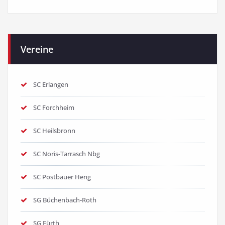
Vereine
SC Erlangen
SC Forchheim
SC Heilsbronn
SC Noris-Tarrasch Nbg
SC Postbauer Heng
SG Büchenbach-Roth
SG Fürth