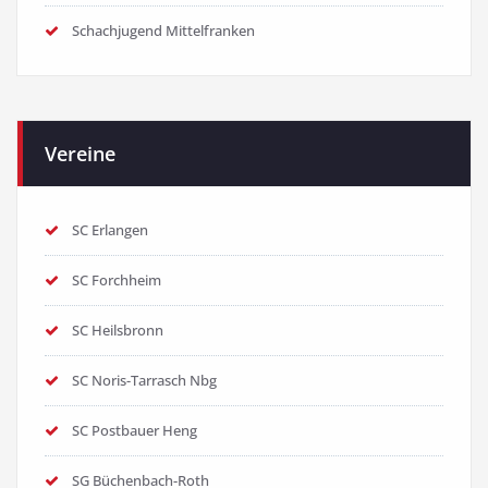
Schachjugend Mittelfranken
Vereine
SC Erlangen
SC Forchheim
SC Heilsbronn
SC Noris-Tarrasch Nbg
SC Postbauer Heng
SG Büchenbach-Roth