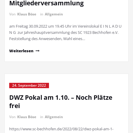
Mitgliederversammlung
Von
Klaus Böse
in
Allgemein
am Freitag 30.09.2022 um 19.45 Uhr im Vereinslokal E I N L A D U
N G zur Jahreshauptversammlung des SC 1923 Bechhofen e.V.
Feststellung des Anwesenden, Wahl eines…
Weiterlesen
24. September 2022
DWZ Pokal am 1.10. – Noch Plätze
frei
Von
Klaus Böse
in
Allgemein
https://www.sc-bechhofen.de/2022/08/22/dwz-pokal-am-1-