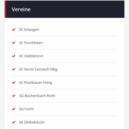
Vereine
SC Erlangen
SC Forchheim
SC Heilsbronn
SC Noris-Tarrasch Nbg
SC Postbauer Heng
SG Büchenbach-Roth
SG Fürth
SK Dinkelsbühl