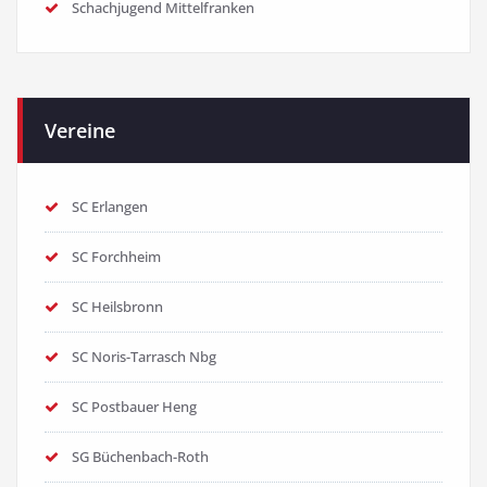
Schachjugend Mittelfranken
Vereine
SC Erlangen
SC Forchheim
SC Heilsbronn
SC Noris-Tarrasch Nbg
SC Postbauer Heng
SG Büchenbach-Roth