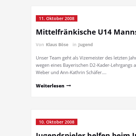
11. Oktober 2008
Mittelfränkische U14 Mann
Von
Klaus Böse
in
Jugend
Unser Team geht als Vizemeister des letzten Jah
wegen eines Bayerischen D2-Kader-Lehrgangs a
Weber und Ann-Kathrin Schäfer.…
Weiterlesen
10. Oktober 2008
Jugendspieler helfen beim 