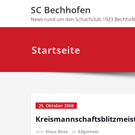
Skip
SC Bechhofen
to
content
News rund um den Schachclub 1923 Bechhofe
Startseite
25. Oktober 2008
Kreismannschaftsblitzmeis
Von
Klaus Böse
in
Allgemein