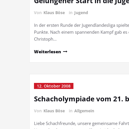
Gelungener Start in die Jug
Von
Klaus Böse
in
Jugend
In der ersten Runde der Jugendlandesliga spiel
Punkte. Nach einem spannenden Kampf gab es d
Christoph…
Weiterlesen
12. Oktober 2008
Schacholympiade vom 21. b
Von
Klaus Böse
in
Allgemein
Liebe Schachfreunde, unsere gemeinsame Fahrt