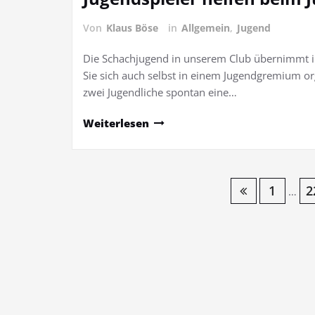
Von
Klaus Böse
in
Allgemein
,
Jugend
Die Schachjugend in unserem Club übernimmt i
Sie sich auch selbst in einem Jugendgremium or
zwei Jugendliche spontan eine…
Weiterlesen
Seitennummerierung
1
2
…
der
Beiträge