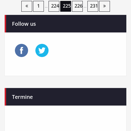
Seitennummerierung
1
224
225
226
231
…
…
der
Follow us
Beiträge
Termine