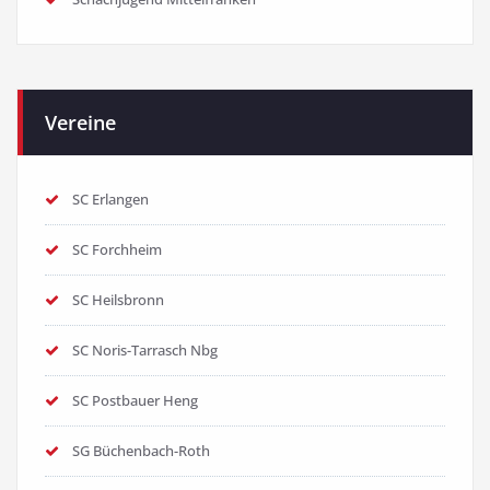
Vereine
SC Erlangen
SC Forchheim
SC Heilsbronn
SC Noris-Tarrasch Nbg
SC Postbauer Heng
SG Büchenbach-Roth